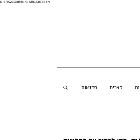
G-SRK23G8B5N G-SRK23G8B5N
סדנאות לארגונים
בית
ום
קצרים
סדנאות