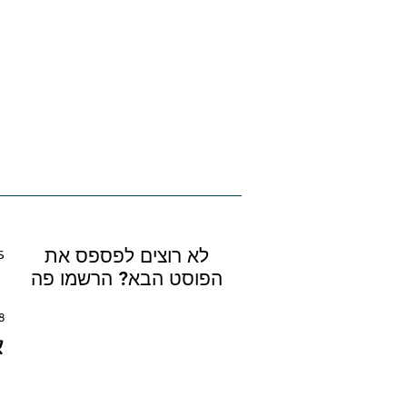
אביטל אנגל
הנחיית קבוצות | הוראת צילום | סדנאות 
לארגונים
צור קשר
מדריכים דיגיטלי
s
לא רוצים לפספס את
הפוסט הבא? הרשמו פה
18 בנו
א