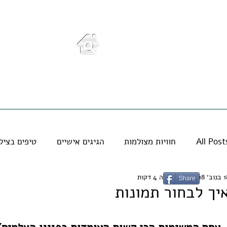
עומק וגיבוש
ים
בלוג
גלריה
מי אני
סדנאות לכולם
All Post
חוויות מצולמות
הגיגים אישיים
טיפים בציל
ב׳ 2018
זמן קריאה 4 דקות
Share
יך לבחור תמונות