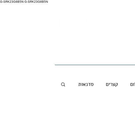
G-SRK23G8B5N G-SRK23G8B5N
סדנאות לארגונים
בית
ום
קצרים
סדנאות