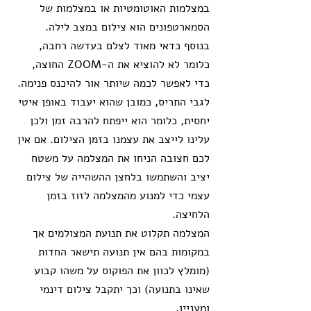
במצלמות האוטומטיות או במצלמות של 
הסמארטפונים הוא צילום במצב לילה. 
בנוסף כדאי מאוד לצלם בעדשה רחבה, 
כלומר לא להוציא את ה-ZOOM החוצה, 
כדי לאפשר לכמה שיותר אור להיכנס פנימה.
לגבי התריס, כמובן שהוא יעבוד באופן איטי 
יחסית, כלומר הוא ייפתח להרבה זמן ולכן 
עלינו לייצב את עצמנו בזמן הצילום. אם אין 
לכם חצובה הניחו את המצלמה על משטח 
יציב והשתמשו בלחצן ההשהייה של צילום 
עצמי כדי למנוע מהמצלמה לזוז בזמן 
הלחיצה.
המצלמה תקלוט את תנועת המצולמים אך 
במקומות בהם אין תנועה תישאר החדות 
(מומלץ לכוון את הפוקוס על משהו קבוע 
שאינו בתנועה) וכך יתקבל צילום דינמי 
ומעניין.