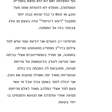
גוף המצלמה ואם לא הוא נמצא בתפריט 
המצלמה), מומלץ לא להעלות אותו מעל 
400 או 800 כי ככל שהוא גבוה יותר 
מתקבל "רעש דיגיטלי" שזה בעצם מן שלג 
צבעוני כזה על התמונה.
מניסיוני רב השנים אני יודעת שמי שלא למד 
צילום בדר"כ מסתייג מטשטוש ומריחה 
בתמונה, אך תמיד כשמתיישבים אצלי בכיתה 
ואני מגיעה לשלב הדוגמאות של מריחת 
תנועה, מתגבשת לה הסכמה בין כולם 
שהמריחה מאוד יפה ואפילו מושכת את העין. 
אני יכולה לומר באופן גורף שכל מי שאי 
פעם למד אצלי התלהב מאוד לצלם מריחות 
תנועה אחרי שלמדנו את הנושא והתנסינו בו 
יחד בשטח.