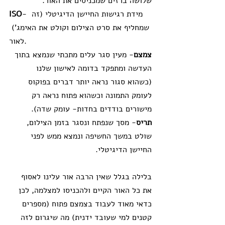
שלושה ברזים שמכניסים את האור. 
- מידת רגישות החיישן הדיגיטלי (זה 
ISO
שמחליף את סרט הצילום וקולט את האימג') 
לאור.
צמצם
- מעין סגר עלים מתכתי שנמצא בתוך 
העדשה ומתפקד בדומה לאישון שלנו 
(כשהוא סגור נראה יותר דברים בפוקוס 
לעומק התמונה וכשהוא פתוח נראה רק 
מישורים בודדים בחדות- עומק שדה).
תריס
- מסך שנפתח ונסגר בזמן הצילום, 
שולט במשך החשיפה ונמצא ממש לפני 
החיישן הדיגיטלי.
בלילה בגלל שאין הרבה אור עלינו לאסוף 
את כל האור הקיים ולהכניסו למצלמה, לכן 
כדאי מאוד לעבוד בצמצם פתוח (מספרים 
קטנים למי שעובד ידנית) מה שיגרום לזה 