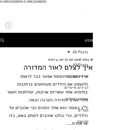
G-SRK23G8B5N G-SRK23G8B5N
אביטל אנגל
הנחיית קבוצות | הוראת צילום |
סדנאות עומק וגיבוש לארגונים
פוסט
All Posts
16 במאי 2016
זמן קריאה 4 דקות
All Posts
איך לצלם לאור המדורה
מיד כשנגמר הפסח אפשר כבר לראות 
חוויות מצולמות
ולשמוע את הילדים משוטטים ברחובות 
הגיגים אישיים
בחיפוש אחר שאריות ארונות, שולחנות ושאר 
טיפים בצילום
מיני עצים למדורה הקרבה ובאה.
ל"ג בעומר הוא אחד החגים הכי אהובים על 
קצרים
הילדים, הרי כולנו אוהבים לשחק באש, כזו 
סדנאות
או אחרת....