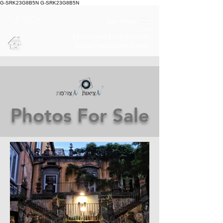
G-SRK23G8B5N G-SRK23G8B5N
אביטל אנגל
הנחיית קבוצות | הוראת צילום |
סדנאות עומק וגיבוש לארגונים
Photos For Sale